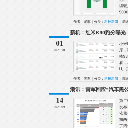
续破
50
作者：老李 | 分类：
科技新闻
| 阅
新机：红米K90跑分曝光；
耀Magic8 Pro真机长这
01
小米
库，
2025.10
核9
看，
U。页
作者：老李 | 分类：
科技新闻
| 阅
潮讯：雷军回应“汽车黑公关
了；OriginOS6互联升级
14
第二
发布
2025.09
依然
前两
了四个