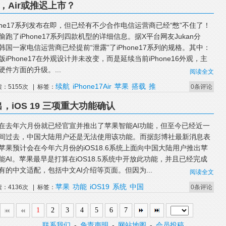
了，Air或推迟上市？
hone17系列发布在即，但已经有不少合作电信运营商已经“憋”不住了！
偷跑了iPhone17系列四款机型的详细信息。据X平台网友Jukan分
韩国一家电信运营商已经提前“泄露”了iPhone17系列的规格。其中：
版iPhone17在外观设计并未改变，而是延续当前iPhone16外观，主
硬件方面的升级。...
阅读全文
续航
iPhone17Air
苹果
搭载
推
读：5155次 | 标签：
0条评论
，iOS 19 三项重大功能确认
在去年六月份就已经官宣并推出了苹果智能AI功能，但至今已经近一
间过去，中国大陆用户还是无法使用该功能。而据彭博社最新消息表
苹果预计会在今年六月份的iOS18.6系统上面向中国大陆用户推出苹
能AI。苹果最早是打算在iOS18.5系统中开放此功能，并且已经完成
有的中文适配，包括中文AI介绍等页面。但因为...
阅读全文
苹果
功能
iOS19
系统
中国
读：4136次 | 标签：
0条评论
1
2
3
4
5
6
7
联系我们
-
免责声明
-
网站地图
-
会员投稿