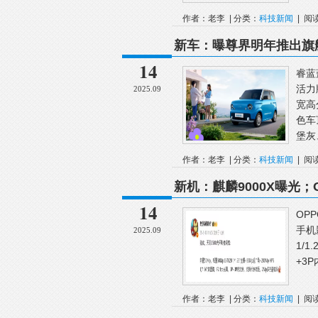
作者：老李 | 分类：
科技新闻
| 阅
列
新车：曝尊界明年推出旗舰S
车图曝光；追觅汽车宣布
14
睿蓝
活力
2025.09
宽高
色车
堡灰
作者：老李 | 分类：
科技新闻
| 阅
新机：麒麟9000X曝光；O
一大波国产Air手机要来
14
OP
手机
2025.09
1/1
+3
作者：老李 | 分类：
科技新闻
| 阅