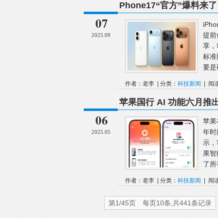
Phone17“官方”爆料来
07
iP
提前
2025.09
享，
标准
要是
作者：老李 | 分类：
科技新闻
| 阅
迟
苹果国行 AI 功能六月推出
06
苹果
年时
2025.05
示，
果智
了所
作者：老李 | 分类：
科技新闻
| 阅
第1/45页 每页10条,共441条记录