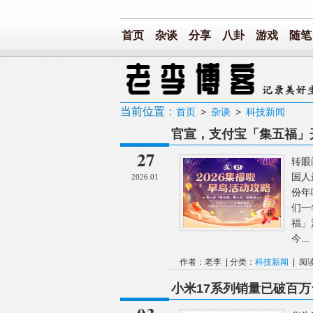
首页
杂谈
分享
八卦
游戏
随笔
当前位置：
首页
>
杂谈
>
科技新闻
官宣，支付宝「集五福」
27
转眼
国人
2026.01
份年
们一
福」
今...
作者：老李 | 分类：
科技新闻
| 阅
小米17系列销量已破百万台
市；2025年全国观影人次