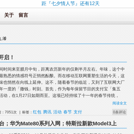
距『七夕情人节』还有12天
关于
留言
开启！
间时间来至腊月中旬，距离农历新年的仅剩半月左右。年味，这个中
最熟悉的情感符号正悄然酝酿。而在移动互联网重塑生活的今天，这
味也悄然在向线上延伸。这不，随着春节的临近，又到了互联网大厂
年一度的「撒钱」时刻。首先，作为每年保留节目的支付宝「集五
活动，在1月27日如期而至。这项已经持续了十一年的春节传统，
阅读全文
红包
腾讯
活动
春节
支付
读：7051次 | 标签：
0条评论
；华为Mate80系列入网；特斯拉新款Model3上
破10亿