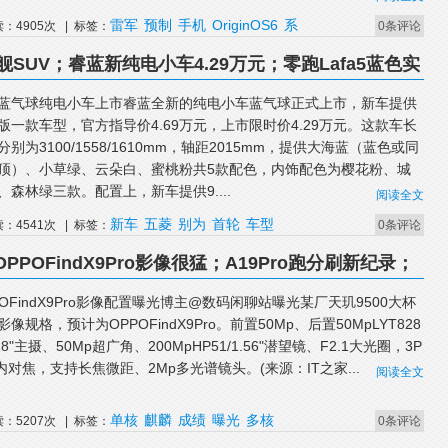
雷军
预制
手机
OriginOS6
系
读：4905次 | 标签：
0条评论
UV；睿蓝新纯电小车4.29万元；零跑Lafa5蓝色实
完成首轮融资
蓝气球纯电小车上市睿蓝全新的纯电小车蓝气球正式上市，新车提供
版一款车型，官方指导价4.69万元，上市限时价4.29万元。这款车长
分别为3100/1558/1610mm，轴距2015mm，提供大海蓝（蓝色或同
顶）、小草绿、云朵白、蜜桃粉共5款配色，内饰配色为樱花粉、城
、森林绿三款。配置上，新车提供9....
阅读全文
新车
五菱
别为
首轮
车型
读：4541次 | 标签：
0条评论
PPOFindX9Pro影像很猛；A19Pro跑分刷新纪录；
了
POFindX9Pro影像配置曝光博主@数码闲聊站曝光某厂天玑9500大杯
影像规格，预计为OPPOFindX9Pro。前置50Mp、后置50MpLYT828
.28"主摄、50Mp超广角、200MpHP51/1.56"潜望镜、F2.1大光圈，3P
P内对焦，支持长焦微距、2Mp多光谱镜头。(来源：IT之家...
阅读全文
单核
麒麟
成绩
曝光
多核
读：5207次 | 标签：
0条评论