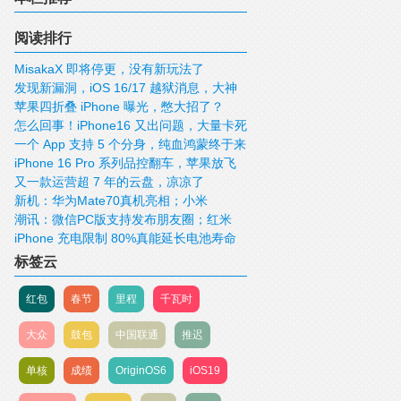
阅读排行
MisakaX 即将停更，没有新玩法了
发现新漏洞，iOS 16/17 越狱消息，大神
苹果四折叠 iPhone 曝光，憋大招了？
仍在研究
怎么回事！iPhone16 又出问题，大量卡死
一个 App 支持 5 个分身，纯血鸿蒙终于来
机！
iPhone 16 Pro 系列品控翻车，苹果放飞
了
又一款运营超 7 年的云盘，凉凉了
自我了？
新机：华为Mate70真机亮相；小米
潮讯：微信PC版支持发布朋友圈；红米
15Ultra标配这黑科技；vivoS20就长这
iPhone 充电限制 80%真能延长电池寿命
Watch5更多功能曝光；小米14系列全量推
样；iQOONeo10Pro跑分超320W
吗？一年实测告诉你答案
送澎湃OS2；《GTA6》即将公布更多细节
标签云
信息
红包
春节
里程
千瓦时
大众
鼓包
中国联通
推迟
单核
成绩
OriginOS6
iOS19