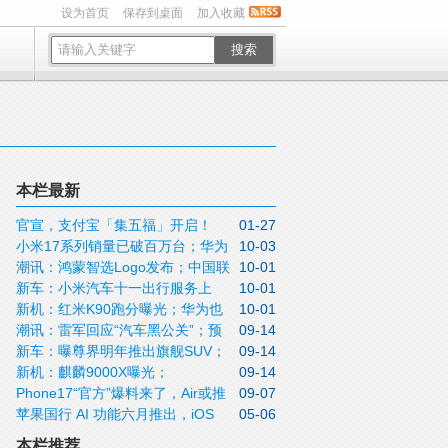
设为首页
保存到桌面
加入收藏
搜索
本栏最新
官宣，支付宝「集五福」开启！
01-27
小米17系列销量已破百万台；华为
10-03
潮讯：鸿蒙智选Logo发布；中国联
10-01
Mate80系列入网；特斯拉新款Model3上
新车：小米汽车十一出行服务上
10-01
通eSIM开始预约；三星智能戒指鼓包引发
市；2025年全国观影人次破10亿
新机：红米K90跑分曝光；华为也
10-01
线；零跑单周 销量创新高；享界S9T大定
安全事故；苹果发布iOS 26.0.1正式版更
潮讯：雷军回应“汽车黑公关”；预
09-14
要出超薄手机；OPPOFind X9系列官宣；
超15000台；一汽大众抽新车免费开一年
新
新车：曝尊界明年推出旗舰SUV；
09-14
制菜“身份”将迎来标准；iPhone17系列卖
荣耀Magic8 Pro真机长这样
新机：麒麟9000X曝光；
09-14
睿蓝新纯电小车4.29万元；零跑Lafa5蓝色
爆了；OriginOS6互联升级
Phone17“官方”爆料来了，Air或推
09-07
OPPOFindX9Pro影像很猛；A19Pro跑分
实车图曝光；追觅汽车宣布完成首轮融资
苹果国行 AI 功能六月推出，iOS
05-06
迟上市？
刷新纪录；一大波国产Air手机要来了
19 三项重大功能确认
本栏推荐