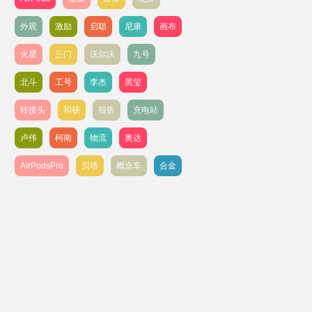
外观
激励
启聪
尼康
画布
火星
三门
沃尔沃
九号
北斗
工号
李杰
黑玺
转接头
和硕
报告
充电站
卢伟
柯南
物流
奥达
AirPodsPro
贝塔
概念车
合金