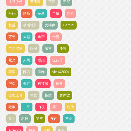
波导股份
董明珠
沉浸
竞买
号码
踏板
革新
产量
该机
权益
动感地带
女神像
Gemini
万元
大型
焦距
卡赞
电动汽车
限时
魔方
预售
紫光
人网
联想
流行语
阿里
园区
春晚
vivoX200s
屏保
资产
科技城
德斯
圣地亚哥
博世
指纹
超声波
致歉
一平
白夜
第二
时代
Siri
科技
第三
年内
三次
AirPods
最新
后排
现身