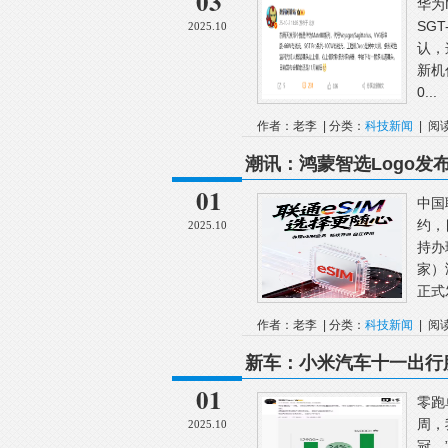
03
华为
SG
2025.10
认，
新机代
0...
作者：老李 | 分类：
科技新闻
| 阅
潮讯：鸿蒙智选Logo发
全事故；苹果发布iOS 26
01
中国
约，
2025.10
持办
家）
正式
作者：老李 | 分类：
科技新闻
| 阅
新车：小米汽车十一出行
15000台；一汽大众抽
01
零跑
周，
2025.10
冠。