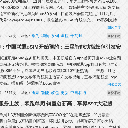
Mate80系列确认，11月前后发布此前，华为三款型号为VYG-AL00、
T-AL00和SGT-AL50的新机入网。今日，数码博主“数码闲聊站”发文确
这三款新机正是华为Mate80系列，目前发布会暂定还是11月前后。
号Voyager/Sagittarius，标准版支持66W有线快充，Pro系列支持1
阅读全文
华为
续航
系列
里程
千瓦时
读：8947次 | 标签：
0条评论
布；中国联通eSIM开始预约；三星智能戒指鼓包引发安
.0.1正式版更新
联通开启eSIM业务预约据悉，中国联通官方App首页开启eSIM业务预
目前还无法办理。根据预约页面信息，中国联通App和自有营业厅支
理eSIM业务，具体详询当地联通或10010客服热线。（来源：IT之
鸿蒙智选Logo发布华为智慧生活官方发布视频，宣布鸿蒙智选Logo
发布。据介绍，鸿蒙智选Logo由鸿...
阅读全文
鸿蒙
智能
鼓包
更新
中国联通
读：3677次 | 标签：
0条评论
服务上线；零跑单周 销量创新高；享界S9T大定超
新车免费开一年
单周1.6万销量创新高零跑汽车COO徐军在微博透露：“9月最后一
我们单周1.6万销量创新高，环比提升24%，很可能还是新势力销
”汽车博主“孙少军09”9月29日表示，零跑上周新增订单1.1万，交付继