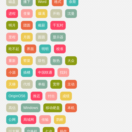
磁盘
播下
Word
格式
奈斯
进程
变量
爆满
开炮
沈曼
明月
团圆
截获
千瓦时
里程
月圆
圆圆
显示器
吃不起
界面
明明
校准
重新
荤菜
鼓包
散热
大众
小源
插槽
中国联通
找到
天梯
代维
单核
宽带
主动
OriginOS6
推迟
付出
成绩
高估
Windows
移动硬盘
本机
公网
局域网
传输
鹊桥
以太网
交换机
七夕
操作