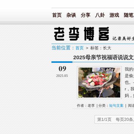
首页
杂谈
分享
八卦
游戏
随笔
当前位置：
首页
> 标签：长大
2025母亲节祝福语说说文案 ，t
09
我的
是偷
2025.05
也。
r，
妈，
作者：老李 | 分类：
短句文案
| 阅
第1/1页 每页20条