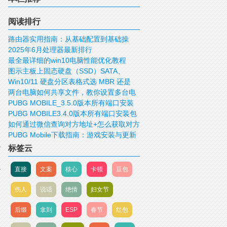
阅读排行
路由器实用指南：从基础配置到基础操
2025年6月处理器最新排行
作！
最全最详细的win10电脑性能优化教程
图示主板上固态硬盘（SSD）SATA、
Win10/11 硬盘分区表格式选 MBR 还是
mSATA、M.2、PCIE接口
两台电脑如何共享文件，教你设置多台电
GUID/GPT 好？
PUBG MOBILE_3.5.0版本所有端口安装
脑共享文件
PUBG MOBILE3.4.0版本所有端口安装包
包下载
如何通过微信查询对方地址+怎么获取对方
下载
PUBG Mobile下载指南：游戏安装与更新
IP，查询对方的位置
标签云
直接
文案
核心
卡顿
豆包
伤人
说话
绝情
妇女节
后缀
拿到
ESP
春节
红包