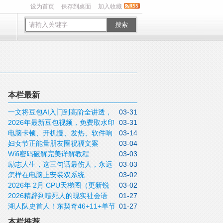
设为首页
保存到桌面
加入收藏
搜索
本栏最新
一文将豆包AI入门到高阶全讲透，
03-31
2026年最新豆包视频，免费取水印
03-31
收藏待用
电脑卡顿、开机慢、发热、软件响
03-14
方法实操指南
妇女节正能量朋友圈祝福文案
03-04
应迟钝怎么办？关闭这5个设置不用重装，
Wifi密码破解完美详解教程
03-03
2026三月八日女神节说说带非常漂亮的女
这些问题全可解决
励志人生，这三句话最伤人，永远
03-03
神节图片
怎样在电脑上安装双系统
03-02
不要说！
2026年 2月 CPU天梯图（更新锐
03-02
2026精辟到噎死人的现实社会语
01-27
龙9 9950X3D）
湖人队史首人！东契奇46+11+单节
01-27
录，句句道尽人性
20分拒逆转
本栏推荐