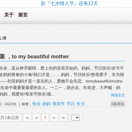
距『七夕情人节』还有12天
关于
留言
o my beautiful mother
生命，是从睁开眼睛，爱上你的笑容开始的。妈妈，节日快乐!岁月不
走妈妈青春的小偷!我们才是......，妈妈，节日快乐!慈母爱子，非为报
——刘安妈妈才是一直在的人，爱她不会失恋。tomybeautifulmothe
我生命中最重要最爱的女人。一二一，踏步走。向前进，大声喊：妈
妈妈，我爱你!母亲节快乐!感...
阅读全文
快乐
妈妈
母亲节
节日
长大
读：3423次 | 标签：
0条评论
,共1条记录
1