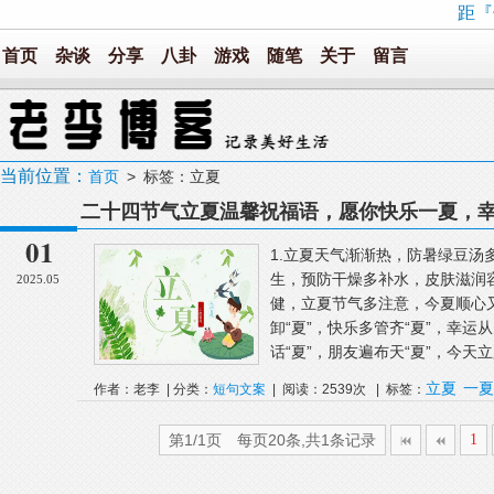
距『
首页
杂谈
分享
八卦
游戏
随笔
关于
留言
当前位置：
首页
> 标签：立夏
二十四节气立夏温馨祝福语，愿你快乐一夏，幸
01
1.立夏天气渐渐热，防暑绿豆汤
生，预防干燥多补水，皮肤滋润
2025.05
健，立夏节气多注意，今夏顺心又如
卸“夏”，快乐多管齐“夏”，幸运
话“夏”，朋友遍布天“夏”，今天立
立夏
一夏
作者：老李 | 分类：
短句文案
| 阅读：2539次 | 标签：
第1/1页 每页20条,共1条记录
1