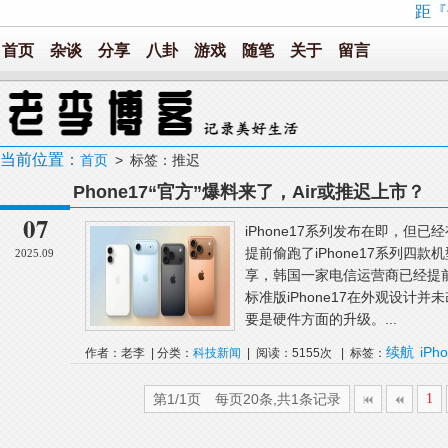
距『
首页
杂谈
分享
八卦
游戏
随笔
关于
留言
当前位置：
首页
> 标签：推迟
Phone17“官方”爆料来了，Air或推迟上市？
07
iPhone17系列发布在即，但
提前偷跑了iPhone17系列四款
2025.09
享，韩国一家电信运营商已经提前“
标准版iPhone17在外观设计并
要是硬件方面的升级。...
续航
iPho
作者：老李 | 分类：
科技新闻
| 阅读：5155次 | 标签：
迟
第1/1页 每页20条,共1条记录
1