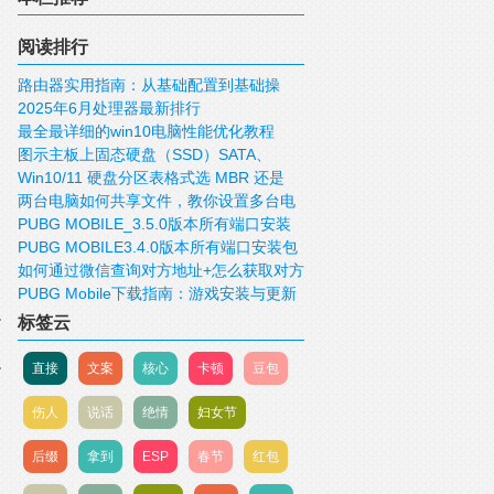
阅读排行
路由器实用指南：从基础配置到基础操
2025年6月处理器最新排行
作！
最全最详细的win10电脑性能优化教程
图示主板上固态硬盘（SSD）SATA、
Win10/11 硬盘分区表格式选 MBR 还是
mSATA、M.2、PCIE接口
两台电脑如何共享文件，教你设置多台电
GUID/GPT 好？
PUBG MOBILE_3.5.0版本所有端口安装
脑共享文件
PUBG MOBILE3.4.0版本所有端口安装包
包下载
如何通过微信查询对方地址+怎么获取对方
下载
PUBG Mobile下载指南：游戏安装与更新
IP，查询对方的位置
标签云
直接
文案
核心
卡顿
豆包
伤人
说话
绝情
妇女节
后缀
拿到
ESP
春节
红包