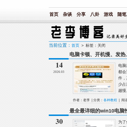
首页
杂谈
分享
八卦
游戏
随笔
当前位置：
首页
> 标签：关闭
电脑卡顿、开机慢、发热
些问题全可解决
14
电脑
都会
2026.03
件，
少占
越慢
作者：老李 | 分类：
各种教程
| 阅
最全最详细的win10电
30
为了