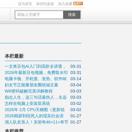
设为首页
保存到桌面
加入收藏
搜索
本栏最新
一文将豆包AI入门到高阶全讲透，
03-31
2026年最新豆包视频，免费取水印
03-31
收藏待用
电脑卡顿、开机慢、发热、软件响
03-14
方法实操指南
妇女节正能量朋友圈祝福文案
03-04
应迟钝怎么办？关闭这5个设置不用重装，
Wifi密码破解完美详解教程
03-03
2026三月八日女神节说说带非常漂亮的女
这些问题全可解决
励志人生，这三句话最伤人，永远
03-03
神节图片
怎样在电脑上安装双系统
03-02
不要说！
2026年 2月 CPU天梯图（更新锐
03-02
2026精辟到噎死人的现实社会语
01-27
龙9 9950X3D）
湖人队史首人！东契奇46+11+单节
01-27
录，句句道尽人性
20分拒逆转
本栏推荐