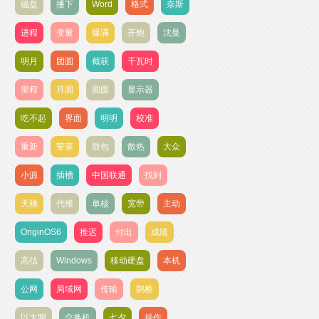
磁盘
播下
Word
格式
奈斯
进程
变量
爆满
开炮
沈曼
明月
团圆
截获
千瓦时
里程
月圆
圆圆
显示器
吃不起
界面
明明
校准
重新
荤菜
鼓包
散热
大众
小源
插槽
中国联通
找到
天梯
代维
单核
宽带
主动
OriginOS6
推迟
付出
成绩
高估
Windows
移动硬盘
本机
公网
局域网
传输
鹊桥
以太网
交换机
七夕
操作