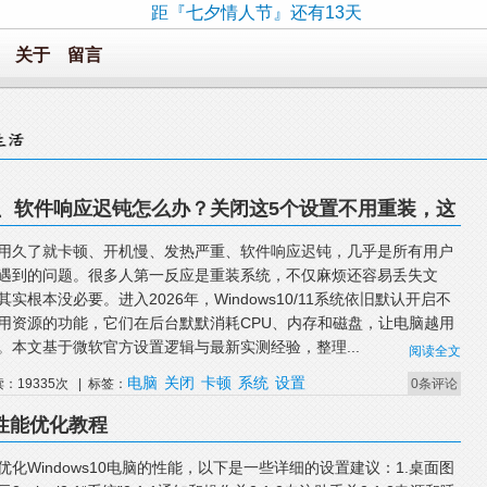
距『七夕情人节』还有13天
关于
留言
、软件响应迟钝怎么办？关闭这5个设置不用重装，这
用久了就卡顿、开机慢、发热严重、软件响应迟钝，几乎是所有用户
遇到的问题。很多人第一反应是重装系统，不仅麻烦还容易丢失文
其实根本没必要。进入2026年，Windows10/11系统依旧默认开启不
用资源的功能，它们在后台默默消耗CPU、内存和磁盘，让电脑越用
。本文基于微软官方设置逻辑与最新实测经验，整理...
阅读全文
电脑
关闭
卡顿
系统
设置
读：19335次 | 标签：
0条评论
脑性能优化教程
优化Windows10电脑的性能，以下是一些详细的设置建议：1.桌面图