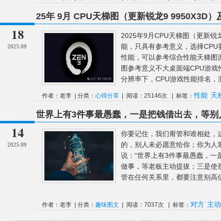
25年 9月 CPU天梯图（更新锐龙9 9950X3D
RTX 5090Dv2&RX 9060）
18
2025年9月CPU天梯图（更新锐
能，只具有参考意义，选择CP
2025.09
性能，可以参考综合性能天梯图
图参考意义不大桌面端CPU游戏性能
分辨率下，CPU游戏性能排名，测
性能
天
作者：老李 | 分类：
心得分享
| 阅读：25146次 | 标签：
世界上有3件事最愚蠢，一是把钱借出去，等别
板主动提拔；三是使劲对别人好，坐等对方感
14
你要记住，我们甭管和谁相处，
的，别人未必愿意给你；你为人
2025.09
说：“世界上有3件事最愚蠢，
做事，等老板主动提拔；三是使
管在任何关系里，都要注意别高估
对方
主动
作者：老李 | 分类：
趣味图文
| 阅读：7037次 | 标签：