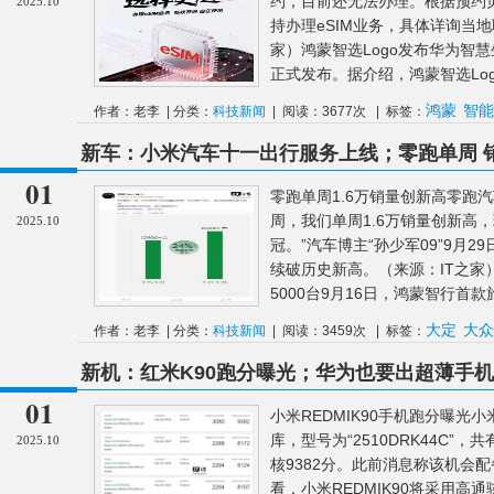
约，目前还无法办理。根据预约页
2025.10
持办理eSIM业务，具体详询当地
家）鸿蒙智选Logo发布华为智慧
正式发布。据介绍，鸿蒙智选Logo
鸿蒙
智能
作者：老李 | 分类：
科技新闻
| 阅读：3677次 | 标签：
新车：小米汽车十一出行服务上线；零跑单周 销
15000台；一汽大众抽新车免费开一年
01
零跑单周1.6万销量创新高零跑汽
周，我们单周1.6万销量创新高
2025.10
冠。”汽车博主“孙少军09”9月2
续破历史新高。（来源：IT之家
5000台9月16日，鸿蒙智行首款旅
大定
大众
作者：老李 | 分类：
科技新闻
| 阅读：3459次 | 标签：
新机：红米K90跑分曝光；华为也要出超薄手机；O
耀Magic8 Pro真机长这样
01
小米REDMIK90手机跑分曝光小米R
库，型号为“2510DRK44C”
2025.10
核9382分。此前消息称该机会配
看，小米REDMIK90将采用高通骁