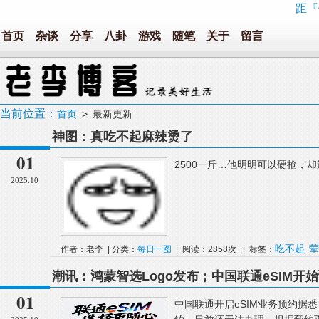
距『
首页
杂谈
分享
八卦
游戏
随笔
关于
留言
当前位置：
首页
> 最新更新
神图：真吃不起麻辣烫了
01
2500一斤…他明明可以硬抢，却
2025.10
吃不起
荤
作者：老李 | 分类：
每日一图
| 阅读：2858次 | 标签：
潮讯：鸿蒙智选Logo发布；中国联通eSIM
全事故；苹果发布iOS 26.0.1正式版更新
01
中国联通开启eSIM业务预约据悉