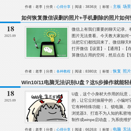
主板
场景
作者：老李 | 分类：
心得分享
| 阅读：3836次 | 标签：
如何恢复微信误删的照片+手机删除的照片如何
18
微信上有我们重要的聊天记录。
图片无法查看。今天教大家如何
2025.09
法把它们都找回来了。微信聊天
打开微信【设置】-【通用】-【
算微信占用的空间，然后点击【管
恢复
照片
作者：老李 | 分类：
各种教程
| 阅读：8380次 | 标签：
Win10/11电脑无法识别U盘？这5步操作就
18
U盘，这个小身材大作用的玩意
的，让它尘封抽屉中的，小编对它
2025.09
它有种特殊功能：1、锁电脑、
浏览器3、打造不为人知的私密地
制作成winpe启动盘，为系统维护
电脑
无法
作者：老李 | 分类：
心得分享
| 阅读：6626次 | 标签：