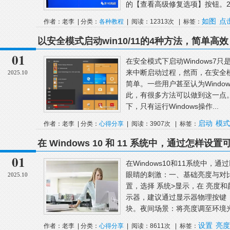
的【查看高级修复选项】按钮。2.
如图
点
作者：老李 | 分类：
各种教程
| 阅读：12313次 | 标签：
以安全模式启动win10/11的4种方法，简单
01
在安全模式下启动Windows7只
来中断启动过程，然而，在安全模式
2025.10
简单。一些用户甚至认为Windo
此，有很多方法可以做到这一点。
下，只有运行Windows操作...
启动
模式
作者：老李 | 分类：
心得分享
| 阅读：3907次 | 标签：
在 Windows 10 和 11 系统中，通过怎
眼睛的刺激
01
在Windows10和11系统中
眼睛的刺激：一、基础亮度与对比度
2025.10
置，选择 系统>显示，在 亮度
示器，建议通过显示器物理按键
块。夜间场景：将亮度调至环境光的3
设置
亮度
作者：老李 | 分类：
心得分享
| 阅读：8611次 | 标签：