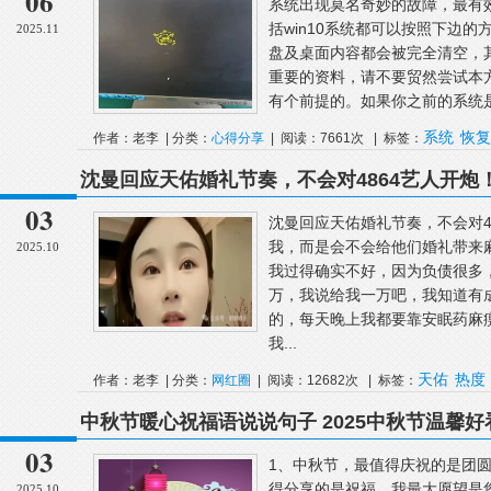
06
系统出现莫名奇妙的故障，最有效
括win10系统都可以按照下边
2025.11
盘及桌面内容都会被完全清空，
重要的资料，请不要贸然尝试本方
有个前提的。如果你之前的系统是用g
系统
恢复
作者：老李 | 分类：
心得分享
| 阅读：7661次 | 标签：
沈曼回应天佑婚礼节奏，不会对4864艺人开
货卖不出去，PK没人敢给你刷礼物！
03
沈曼回应天佑婚礼节奏，不会对4
我，而是会不会给他们婚礼带来
2025.10
我过得确实不好，因为负债很多
万，我说给我一万吧，我知道有
的，每天晚上我都要靠安眠药麻
我...
天佑
热度
作者：老李 | 分类：
网红圈
| 阅读：12682次 | 标签：
中秋节暖心祝福语说说句子 2025中秋节温馨
03
1、中秋节，最值得庆祝的是团
得分享的是祝福，我最大愿望是
2025.10