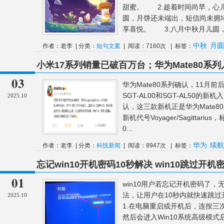
甜蜜。 2.趁着时间尚早，心
圆，月饼还未端出，短信尚未拥
享喜悦。 3.八月中秋月儿圆，月
中秋
月圆
作者：老李 | 分类：
短句文案
| 阅读：7160次 | 标签：
小米17系列销量已破百万台；华为Mate80系列
市；2025年全国观影人次破10亿
03
华为Mate80系列确认，11月前
SGT-AL00和SGT-AL50的
2025.10
认，这三款新机正是华为Mate8
新机代号Voyager/Sagittar
0...
华为
续航
作者：老李 | 分类：
科技新闻
| 阅读：8947次 | 标签：
忘记win10开机密码10秒解决 win10跳过开
01
win10用户若忘记开机密码了
法，让用户在10秒内就快速跳
2025.10
1.在电脑重启或开机后，连按三
然后会进入Win10系统高级模式