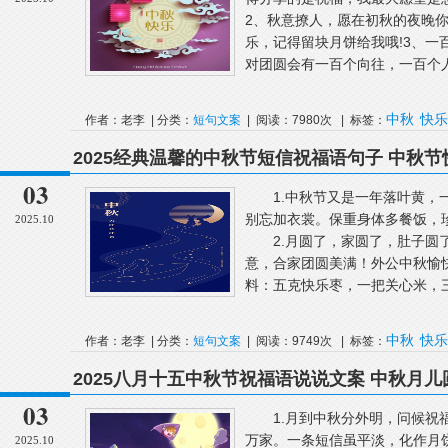
2、秋意撩人，愿在初秋的夜晚你
乐，记得留块月饼给我哦!3、一
对团圆会有一百个向往，一百个人
中秋
快乐
作者：老李 | 分类：
短句文案
| 阅读：7980次 | 标签：
2025经典温馨的中秋节短信祝福语句子 中秋
03
1.中秋节又是一年落叶黄，一
别忘加衣裳。保重身体多餐饭，
2025.10
2.月圆了，家圆了，肚子圆了
意，合家团圆美满！外公中秋愉
料：五克快乐枣，一把关心米，三
中秋
快乐
作者：老李 | 分类：
短句文案
| 阅读：9749次 | 标签：
2025八月十五中秋节祝福语说说文案 中秋月
03
1.月到中秋分外明，问候祝福
万家。一条短信虽平淡，化作月
2025.10